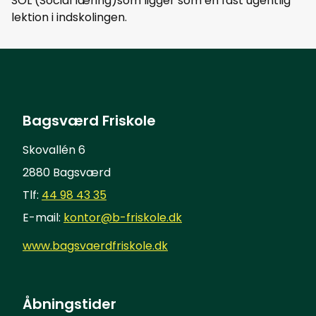
SOL (Social læring)som ligger som en fast ugentlig
lektion i indskolingen.
Bagsværd Friskole
Skovallén 6
2880 Bagsværd
Tlf:
44 98 43 35
E-mail:
kontor@b-friskole.dk
www.bagsvaerdfriskole.dk
Åbningstider