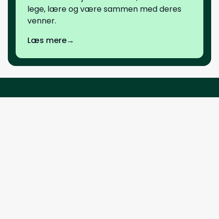
lege, lære og være sammen med deres
venner.
Læs mere
→
Bagsværd Friskole
Skovallén 6
2880 Bagsværd
Tlf:
44 98 43 35
E-mail:
kontor@b-friskole.dk
www.bagsvaerdfriskole.dk