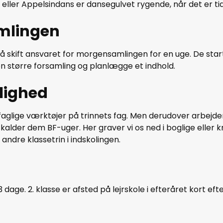
 eller Appelsindans er dansegulvet rygende, når det er tid
amlingen
– på skift ansvaret for morgensamlingen for en uge. De st
en større forsamling og planlægge et indhold.
glighed
faglige værktøjer på trinnets fag. Men derudover arbejder 
kalder dem BF-uger. Her graver vi os ned i boglige eller 
ndre klassetrin i indskolingen.
i 3 dage. 2. klasse er afsted på lejrskole i efteråret kort e