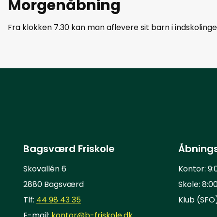
Morgenåbning
Fra klokken 7.30 kan man aflevere sit barn i indskoling
Bagsværd Friskole
Åbnings
Skovallén 6
Kontor: 9:
2880 Bagsværd
Skole: 8:0
Tlf:
44 98 43 35
Klub (SFO)
E-mail:
kontor@b-friskole.dk