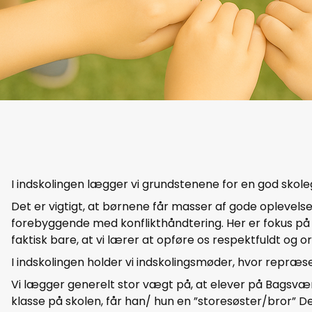
I indskolingen lægger vi grundstenene for en god skol
Det er vigtigt, at børnene får masser af gode oplevels
forebyggende med konflikthåndtering. Her er fokus på 
faktisk bare, at vi lærer at opføre os respektfuldt og or
I indskolingen holder vi indskolingsmøder, hvor repræ
Vi lægger generelt stor vægt på, at elever på Bagsværd F
klasse på skolen, får han/ hun en ”storesøster/bror” De