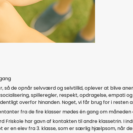
egang
er, så de opnår selvværd og selvtillid, oplever at blive a
socialisering, spilleregler, respekt, opdragelse, empati
dentligt overfor hinanden. Noget, vi får brug for i resten 
sentanter fra de fire klasser mødes én gang om måneden o
riskole har gavn af kontakten til andre klassetrin. I inds
t er en elev fra 3. klasse, som er særlig hjælpsom, når de